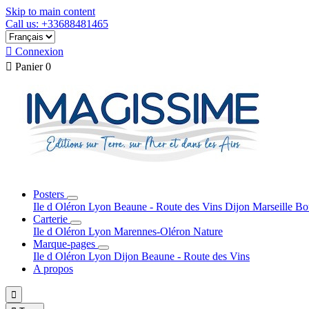
Skip to main content
Call us: +33688481465

Connexion

Panier
0
Posters
Ile d Oléron
Lyon
Beaune - Route des Vins
Dijon
Marseille
Bo
Carterie
Ile d Oléron
Lyon
Marennes-Oléron
Nature
Marque-pages
Ile d Oléron
Lyon
Dijon
Beaune - Route des Vins
A propos
