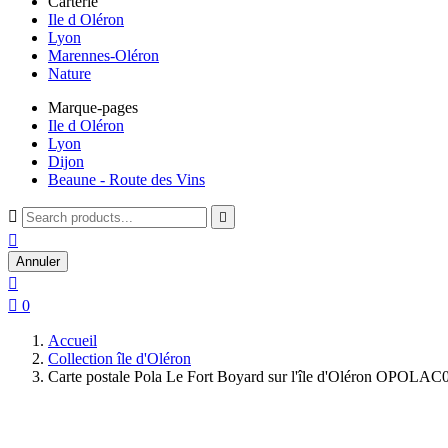
Carterie
Ile d Oléron
Lyon
Marennes-Oléron
Nature
Marque-pages
Ile d Oléron
Lyon
Dijon
Beaune - Route des Vins



Annuler


0
Accueil
Collection île d'Oléron
Carte postale Pola Le Fort Boyard sur l'île d'Oléron OPOLAC