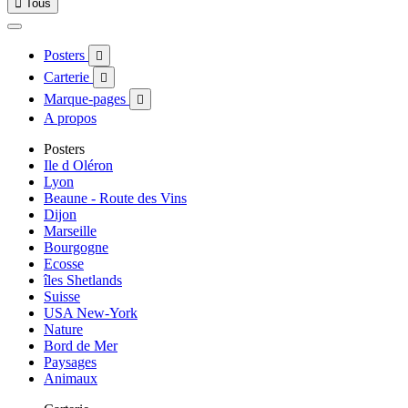

Tous
Posters

Carterie

Marque-pages

A propos
Posters
Ile d Oléron
Lyon
Beaune - Route des Vins
Dijon
Marseille
Bourgogne
Ecosse
îles Shetlands
Suisse
USA New-York
Nature
Bord de Mer
Paysages
Animaux