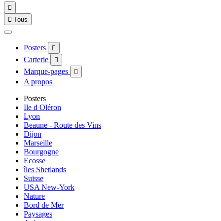


Tous
Posters

Carterie

Marque-pages

A propos
Posters
Ile d Oléron
Lyon
Beaune - Route des Vins
Dijon
Marseille
Bourgogne
Ecosse
îles Shetlands
Suisse
USA New-York
Nature
Bord de Mer
Paysages