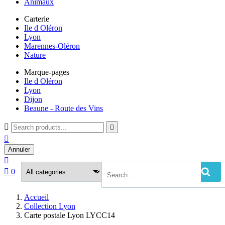
Animaux
Carterie
Ile d Oléron
Lyon
Marennes-Oléron
Nature
Marque-pages
Ile d Oléron
Lyon
Dijon
Beaune - Route des Vins



Annuler


0
Accueil
Collection Lyon
Carte postale Lyon LYCC14