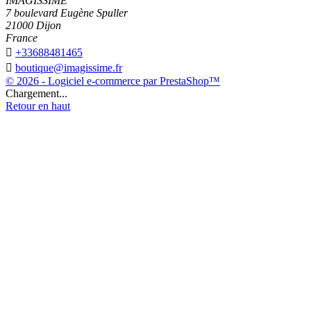
IMAGISSIME
7 boulevard Eugène Spuller
21000 Dijon
France

+33688481465

boutique@imagissime.fr
© 2026 - Logiciel e-commerce par PrestaShop™
Chargement...
Retour en haut