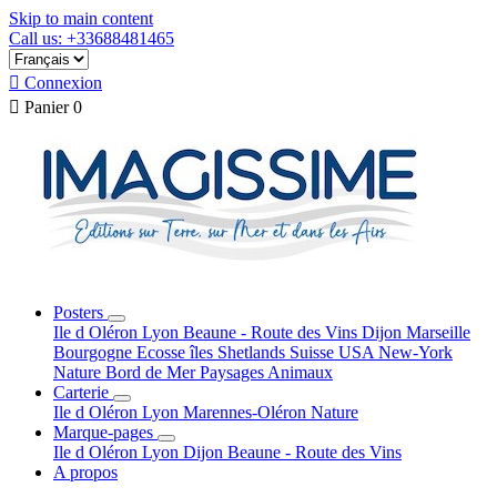
Skip to main content
Call us: +33688481465

Connexion

Panier
0
Posters
Ile d Oléron
Lyon
Beaune - Route des Vins
Dijon
Marseille
Bourgogne
Ecosse
îles Shetlands
Suisse
USA New-York
Nature
Bord de Mer
Paysages
Animaux
Carterie
Ile d Oléron
Lyon
Marennes-Oléron
Nature
Marque-pages
Ile d Oléron
Lyon
Dijon
Beaune - Route des Vins
A propos